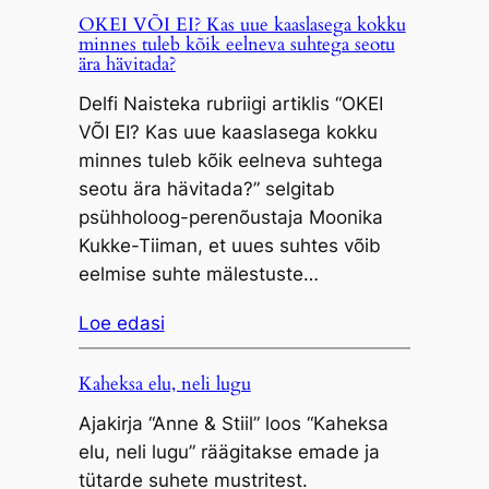
OKEI VÕI EI? Kas uue kaaslasega kokku
minnes tuleb kõik eelneva suhtega seotu
ära hävitada?
Delfi Naisteka rubriigi artiklis “OKEI
VÕI EI? Kas uue kaaslasega kokku
minnes tuleb kõik eelneva suhtega
seotu ära hävitada?” selgitab
psühholoog-perenõustaja Moonika
Kukke-Tiiman, et uues suhtes võib
eelmise suhte mälestuste…
Loe edasi
Kaheksa elu, neli lugu
Ajakirja “Anne & Stiil” loos “Kaheksa
elu, neli lugu” räägitakse emade ja
tütarde suhete mustritest.