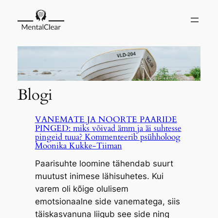
Blogi
VANEMATE JA NOORTE PAARIDE
PINGED: miks võivad ämm ja äi suhtesse
pingeid tuua? Kommenteerib psühholoog
Moonika Kukke-Tiiman
Paarisuhte loomine tähendab suurt
muutust inimese lähisuhetes. Kui
varem oli kõige olulisem
emotsionaalne side vanematega, siis
täiskasvanuna liigub see side ning