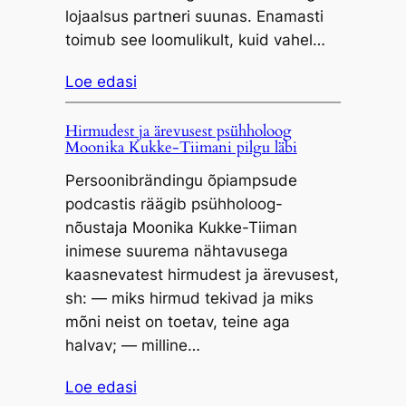
lojaalsus partneri suunas. Enamasti
toimub see loomulikult, kuid vahel…
Loe edasi
Hirmudest ja ärevusest psühholoog
Moonika Kukke-Tiimani pilgu läbi
Persoonibrändingu õpiampsude
podcastis räägib psühholoog-
nõustaja Moonika Kukke-Tiiman
inimese suurema nähtavusega
kaasnevatest hirmudest ja ärevusest,
sh: — miks hirmud tekivad ja miks
mõni neist on toetav, teine aga
halvav; — milline…
Loe edasi