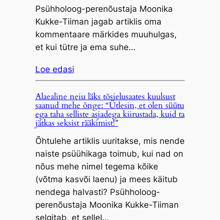
Psühholoog-perenõustaja Moonika
Kukke-Tiiman jagab artiklis oma
kommentaare märkides muuhulgas,
et kui tütre ja ema suhe…
Loe edasi
Alaealine neiu läks tõsielusaates kuulsust
saanud mehe õnge: “Ütlesin, et olen süütu
ega taha selliste asjadega kiirustada, kuid ta
jätkas seksist rääkimist!”
Õhtulehe artiklis uuritakse, mis nende
naiste psüühikaga toimub, kui nad on
nõus mehe nimel tegema kõike
(võtma kasvõi laenu) ja mees käitub
nendega halvasti? Psühholoog-
perenõustaja Moonika Kukke-Tiiman
selgitab, et sellel…