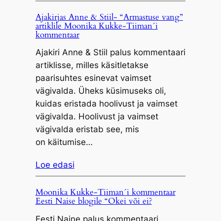
Ajakirjas Anne & Stiil- “Armastuse vang”
artiklile Moonika Kukke-Tiiman´i
kommentaar
Ajakiri Anne & Stiil palus kommentaari
artiklisse, milles käsitletakse
paarisuhtes esinevat vaimset
vägivalda. Üheks küsimuseks oli,
kuidas eristada hoolivust ja vaimset
vägivalda. Hoolivust ja vaimset
vägivalda eristab see, mis
on käitumise…
Loe edasi
Moonika Kukke-Tiiman´i kommentaar
Eesti Naise blogile “Okei või ei?
Eesti Naine palus kommentaari