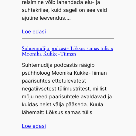
reisimine võib lahendada elu- ja
suhtekriise, kuid sageli on see vaid
ajutine leevendus.…
Loe edasi
Suhtemudija podcast- Lõksus samas tülis x
Moonika Kukke-Tiiman
Suhtemudija podcastis räägib
psühholoog Moonika Kukke-Tiiman
paarisuhtes ettetulevatest
negatiivsetest tülimustritest, millist
mõju need paarisuhtele avaldavad ja
kuidas neist välja pääseda. Kuula
lähemalt: Lõksus samas tülis
Loe edasi