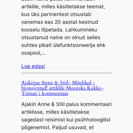
artiklile, milles käsitletakse teemat,
kus üks partneritest otsustab
vanemas eas 20 aastat kestnud
kooselu lõpetada. Lahkumineku
otsustanud naine on olnud selles
suhtes pikalt ülefunktsioneerija ehk
osapool,…
Loe edasi
Ajakirjas Anne & Stiil- Mõeldud -
broneeritud! artiklile Moonika Kukke-
Tiiman´i kommentaar
Ajakiri Anne & Stiil palus kommentaari
artiklisse, milles käsitletakse
sagedast reisimist kui psühholoogilist
põgenemist. Paljud usuvad, et