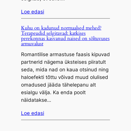
Loe edasi
Kuhu on kadunud normaalsed mehed?
Terapeudid selgitavad: katkises
perekonnas kasvanud naised on sõltuvuses
armuvalust
Romantilise armastuse faasis kipuvad
partnerid nägema üksteises piiratult
seda, mida nad on kaua otsinud ning
haloefekti tõttu võivad muud olulised
omadused jääda tähelepanu alt
esialgu välja. Ka enda poolt
näidatakse…
Loe edasi