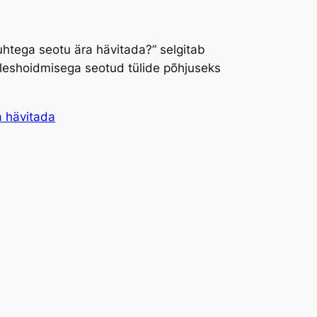
suhtega seotu ära hävitada?” selgitab
leshoidmisega seotud tülide põhjuseks
a hävitada