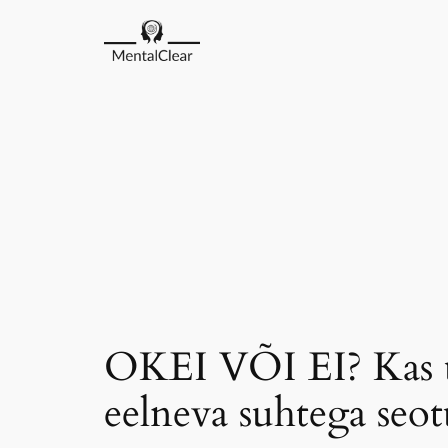
Liigu
sisu
juurde
OKEI VÕI EI? Kas u
eelneva suhtega seot