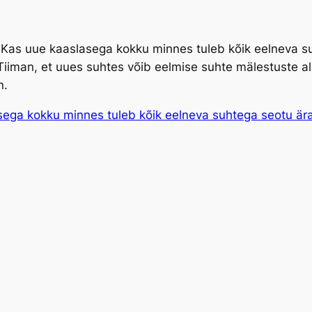
 EI? Kas uue kaaslasega kokku minnes tuleb kõik eelneva 
iman, et uues suhtes võib eelmise suhte mälestuste al
n.
sega kokku minnes tuleb kõik eelneva suhtega seotu är