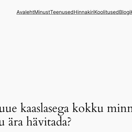
Avaleht
Minust
Teenused
Hinnakiri
Koolitused
Blogi
ue kaaslasega kokku minne
u ära hävitada?