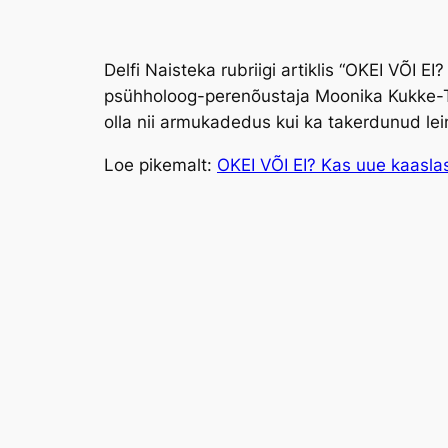
Delfi Naisteka rubriigi artiklis “OKEI VÕI
psühholoog-perenõustaja Moonika Kukke-Ti
olla nii armukadedus kui ka takerdunud lei
Loe pikemalt:
OKEI VÕI EI? Kas uue kaasla