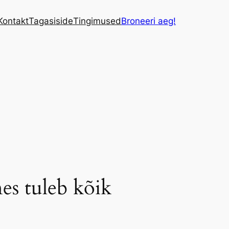
Kontakt
Tagasiside
Tingimused
Broneeri aeg!
s tuleb kõik